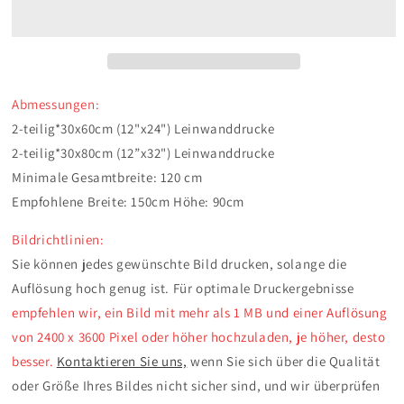
Personalisiert,
Personalisiert,
4-
4-
teiliges
teiliges
Leinwandbild,
Leinwandbild,
90
90
x
x
Abmessungen:
120
120
2-teilig*30x60cm (12"x24") Leinwanddrucke
cm
cm
2-teilig*30x80cm (12”x32") Leinwanddrucke
Minimale Gesamtbreite: 120 cm
Empfohlene Breite: 150cm Höhe: 90cm
Bildrichtlinien:
Sie können jedes gewünschte Bild drucken, solange die
Auflösung hoch genug ist. Für optimale Druckergebnisse
empfehlen wir, ein Bild mit mehr als 1 MB und einer Auflösung
von 2400 x 3600 Pixel oder höher hochzuladen, je höher, desto
besser.
Kontaktieren Sie uns,
wenn Sie sich über die Qualität
oder Größe Ihres Bildes nicht sicher sind, und wir überprüfen