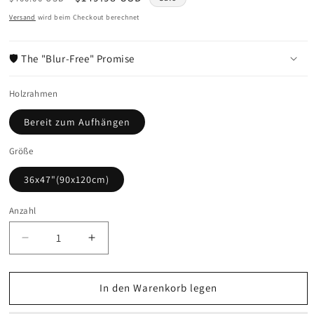
Preis
Versand
wird beim Checkout berechnet
🛡️ The "Blur-Free" Promise
Holzrahmen
Bereit zum Aufhängen
Größe
36x47"(90x120cm)
Anzahl
Anzahl
Verringere
Erhöhe
die
die
Menge
Menge
für
für
In den Warenkorb legen
Leinwand
Leinwand