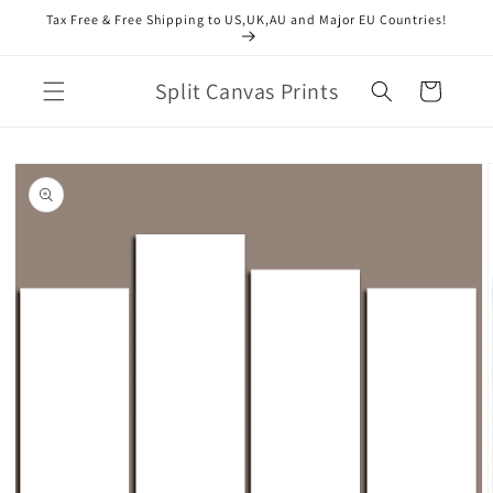
Direkt
Tax Free & Free Shipping to US,UK,AU and Major EU Countries!
zum
Inhalt
Split Canvas Prints
Warenkorb
duktinformationen
ingen