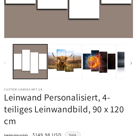
Medien
1
in
Modal
öffnen
CUSTOM CANVAS ART UK
Leinwand Personalisiert, 4-
teiliges Leinwandbild, 90 x 120
cm
Normaler
Verkaufspreis
$149.98 USD
$400.00 USD
Sale