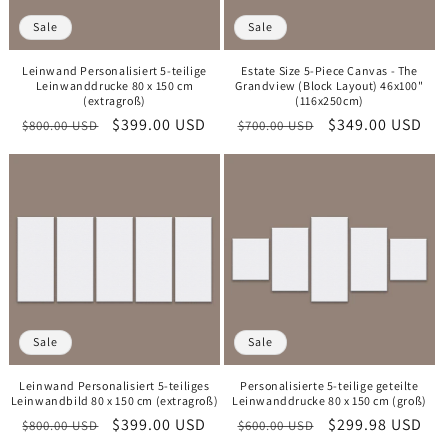
e
Sale
Sale
:
Leinwand Personalisiert​ 5-teilige
Estate Size 5-Piece Canvas - The
Leinwanddrucke 80 x 150 cm
Grandview (Block Layout) 46x100"
(extragroß)
(116x250cm)
Normaler
Verkaufspreis
$399.00 USD
Normaler
Verkaufspreis
$349.00 USD
$800.00 USD
$700.00 USD
Preis
Preis
Sale
Sale
Leinwand Personalisiert 5-teiliges
Personalisierte 5-teilige geteilte
Leinwandbild 80 x 150 cm (extragroß)
Leinwanddrucke 80 x 150 cm (groß)
Normaler
Verkaufspreis
$399.00 USD
Normaler
Verkaufspreis
$299.98 USD
$800.00 USD
$600.00 USD