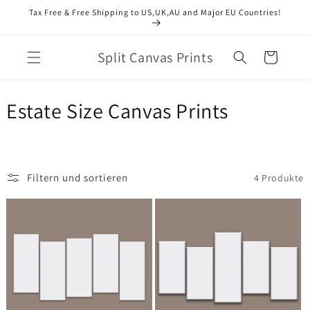
Direkt
Tax Free & Free Shipping to US,UK,AU and Major EU Countries!
zum
Inhalt
Split Canvas Prints
Warenkorb
K
Estate Size Canvas Prints
a
t
Filtern und sortieren
4 Produkte
e
g
o
r
i