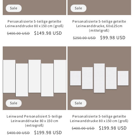
e
Sale
Sale
:
Personalisierte 5-teilige geteilte
Personalisierte 5-teilige geteilte
Leinwanddrucke 80 x 150 cm (groß)
Leinwanddrucke, 60x125cm
(mittelgroß)
Normaler
Verkaufspreis
$149.98 USD
$400.00 USD
Normaler
Verkaufspreis
$99.98 USD
$250.00 USD
Preis
Preis
Sale
Sale
Leinwand Personalisiert​ 5-teilige
Personalisierte 5-teilige geteilte
Leinwanddrucke 80 x 150 cm
Leinwanddrucke 80 x 150 cm (groß)
(extragroß)
Normaler
Verkaufspreis
$199.98 USD
$400.00 USD
Normaler
Verkaufspreis
$199.98 USD
$400.00 USD