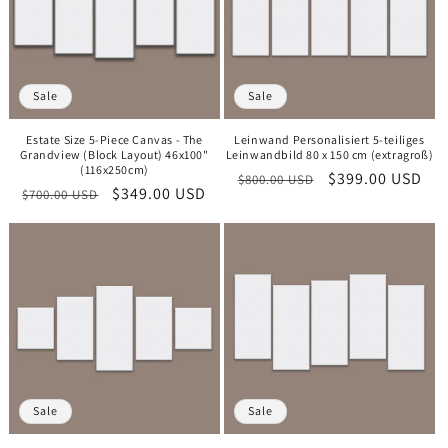
Sale
Sale
Estate Size 5-Piece Canvas - The
Leinwand Personalisiert 5-teiliges
Grandview (Block Layout) 46x100"
Leinwandbild 80 x 150 cm (extragroß)
(116x250cm)
Normaler
Verkaufspreis
$399.00 USD
$800.00 USD
Normaler
Verkaufspreis
$349.00 USD
$700.00 USD
Preis
Preis
Sale
Sale