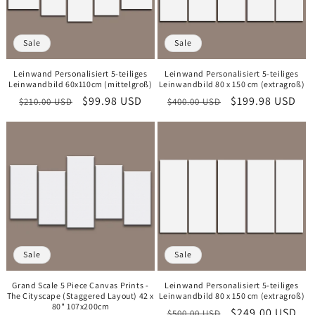
Sale
Sale
Leinwand Personalisiert 5-teiliges
Leinwand Personalisiert 5-teiliges
Leinwandbild 60x110cm (mittelgroß)
Leinwandbild 80 x 150 cm (extragroß)
Normaler
Verkaufspreis
$99.98 USD
Normaler
Verkaufspreis
$199.98 USD
$210.00 USD
$400.00 USD
Preis
Preis
Sale
Sale
Grand Scale 5 Piece Canvas Prints -
Leinwand Personalisiert 5-teiliges
The Cityscape (Staggered Layout) 42 x
Leinwandbild 80 x 150 cm (extragroß)
80" 107x200cm
Normaler
Verkaufspreis
$249.00 USD
$500.00 USD