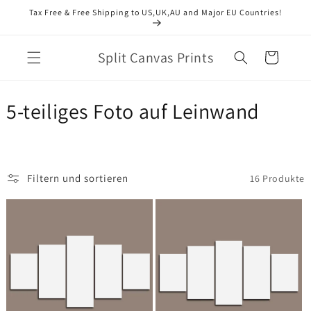
Direkt
Tax Free & Free Shipping to US,UK,AU and Major EU Countries!
zum
Inhalt
Split Canvas Prints
Warenkorb
K
5-teiliges Foto auf Leinwand​
a
t
Filtern und sortieren
16 Produkte
e
g
o
r
i