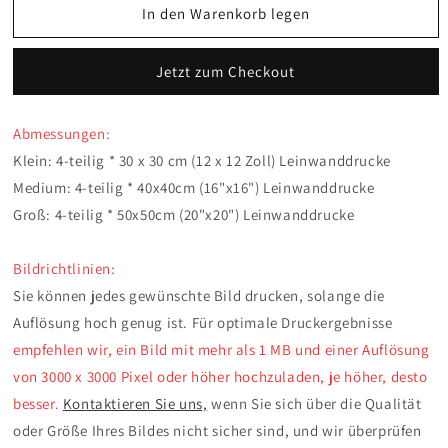
für
für
In den Warenkorb legen
Personalisierte
Personalisierte
Leinwand
Leinwand
Jetzt zum Checkout
4-
4-
teilige
teilige
quadratisch
quadratisch
Abmessungen:
Klein: 4-teilig * 30 x 30 cm (12 x 12 Zoll) Leinwanddrucke
Medium: 4-teilig
*
40x40cm (16"x16")
Leinwanddrucke
Groß: 4-teilig
*
50x50cm (20"x20")
Leinwanddrucke
Bildrichtlinien:
Sie können jedes gewünschte Bild drucken, solange die
Auflösung hoch genug ist. Für optimale Druckergebnisse
empfehlen wir, ein Bild mit mehr als 1 MB und einer Auflösung
von 3000 x 3000 Pixel oder höher hochzuladen, je höher, desto
besser.
Kontaktieren Sie uns,
wenn Sie sich über die Qualität
oder Größe Ihres Bildes nicht sicher sind, und wir überprüfen