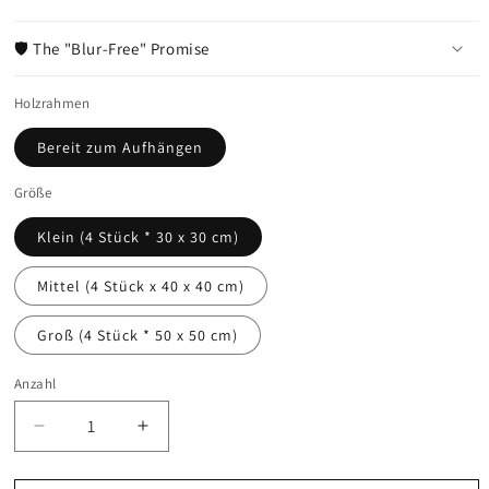
🛡️ The "Blur-Free" Promise
Holzrahmen
Bereit zum Aufhängen
Größe
Klein (4 Stück * 30 x 30 cm)
Mittel (4 Stück x 40 x 40 cm)
Groß (4 Stück * 50 x 50 cm)
Anzahl
Anzahl
Verringere
Erhöhe
die
die
Menge
Menge