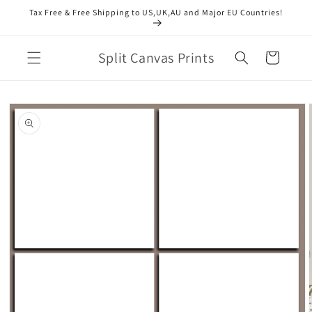
Direkt
Tax Free & Free Shipping to US,UK,AU and Major EU Countries!
zum
Inhalt
Split Canvas Prints
Warenkorb
duktinformationen
ingen