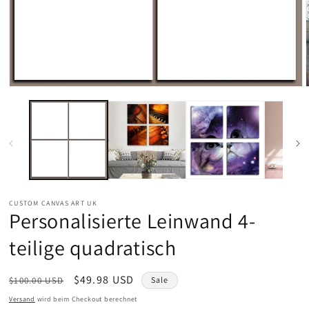
Medien
1
in
Modal
öffnen
CUSTOM CANVAS ART UK
Personalisierte Leinwand 4-
teilige quadratisch
Normaler
Verkaufspreis
$49.98 USD
$100.00 USD
Sale
Preis
Versand
wird beim Checkout berechnet