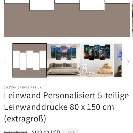
Medien
1
in
Modal
öffnen
CUSTOM CANVAS ART UK
Leinwand Personalisiert​ 5-teilige
Leinwanddrucke 80 x 150 cm
(extragroß)
Normaler
Verkaufspreis
$199.98 USD
$400.00 USD
Sale