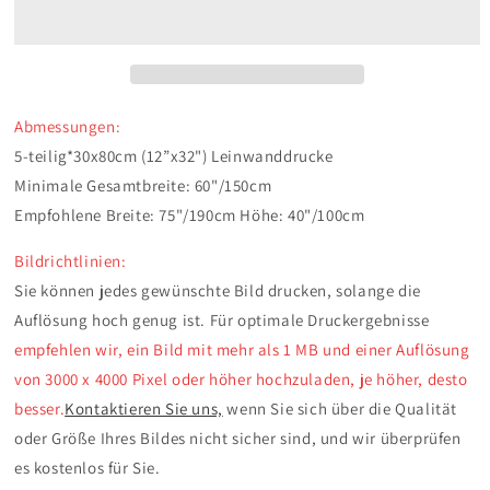
Personalisiert​
Personalisiert​
5-
5-
teilige
teilige
Leinwanddrucke
Leinwanddrucke
80
80
x
x
Abmessungen:
150
150
5-teilig*30x80cm (12”x32") Leinwanddrucke
cm
cm
Minimale Gesamtbreite: 60"/150cm
(extragroß)
(extragroß)
Empfohlene Breite: 75"/190cm Höhe: 40"/100cm
Bildrichtlinien:
Sie können jedes gewünschte Bild drucken, solange die
Auflösung hoch genug ist. Für optimale Druckergebnisse
empfehlen wir, ein Bild mit mehr als 1 MB und einer Auflösung
von 3000 x 4000 Pixel oder höher hochzuladen, je höher, desto
besser.
Kontaktieren Sie uns,
wenn Sie sich über die Qualität
oder Größe Ihres Bildes nicht sicher sind, und wir überprüfen
es kostenlos für Sie.