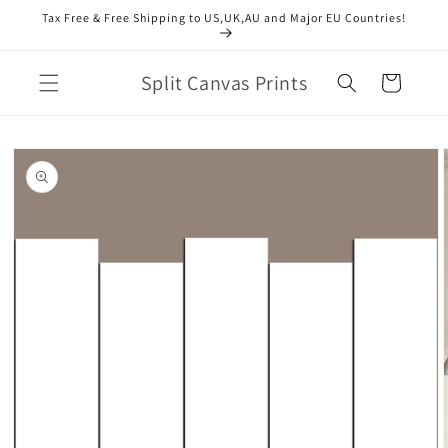
Direkt
Tax Free & Free Shipping to US,UK,AU and Major EU Countries!
zum
Inhalt
Split Canvas Prints
Warenkorb
duktinformationen
ingen