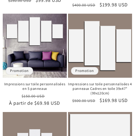
Prix
Prix
$99.98 USD
$250.00 USD
Prix
Prix
$199.98 USD
$400.00 USD
habituel
promotionnel
habituel
promotionnel
Promotion
Promotion
Impressions sur toile personnalisées
Impressions sur toile personnalisées 4
en 5 panneaux
panneaux Cadres en toile 39x47"
(99x120cm)
Prix
Prix
$150.00 USD
Prix
Prix
$169.98 USD
$500.00 USD
À partir de
habituel
$69.98 USD
promotionnel
habituel
promotionnel