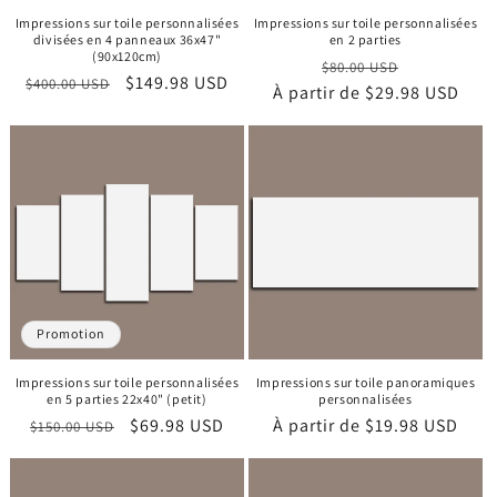
Impressions sur toile personnalisées
Impressions sur toile personnalisées
divisées en 4 panneaux 36x47"
en 2 parties
(90x120cm)
Prix
Prix
$80.00 USD
Prix
Prix
$149.98 USD
$400.00 USD
À partir de
habituel
$29.98 USD
promotion
habituel
promotionnel
Promotion
Impressions sur toile personnalisées
Impressions sur toile panoramiques
en 5 parties 22x40" (petit)
personnalisées
Prix
Prix
$69.98 USD
Prix
À partir de
$19.98 USD
$150.00 USD
habituel
promotionnel
habituel