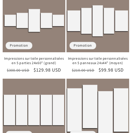
Promotion
Promotion
Impressions sur toile personnalisées
Impressions sur toile personnalisées
en 5 parties 24x60" (grand)
en 5 panneaux 24x44" (moyen)
Prix
Prix
$129.98 USD
Prix
Prix
$99.98 USD
$300.00 USD
$210.00 USD
habituel
promotionnel
habituel
promotionnel