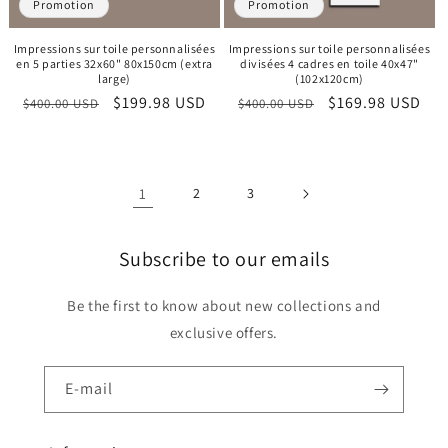
Promotion
Promotion
Impressions sur toile personnalisées
Impressions sur toile personnalisées
en 5 parties 32x60" 80x150cm (extra
divisées 4 cadres en toile 40x47"
large)
(102x120cm)
Prix
Prix
$199.98 USD
Prix
Prix
$169.98 USD
$400.00 USD
$400.00 USD
habituel
promotionnel
habituel
promotionnel
1
2
3
Subscribe to our emails
Be the first to know about new collections and
exclusive offers.
E-mail