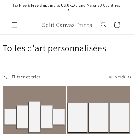
et
Tax Free & Free Shipping to US,UK,AU and Major EU Countries!
passer
au
contenu
Split Canvas Prints
Panier
C
Toiles d'art personnalisées
o
l
Filtrer et trier
40 produits
l
e
c
t
i