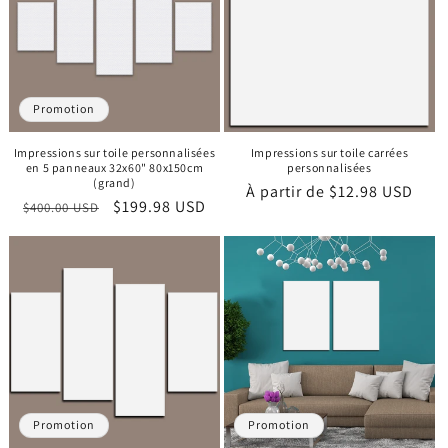
Promotion
Impressions sur toile personnalisées
Impressions sur toile carrées
en 5 panneaux 32x60" 80x150cm
personnalisées
(grand)
Prix
À partir de
$12.98 USD
Prix
Prix
$199.98 USD
$400.00 USD
habituel
habituel
promotionnel
Promotion
Promotion