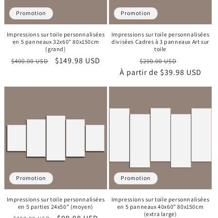
o
Promotion
Promotion
n
Impressions sur toile personnalisées
Impressions sur toile personnalisées
en 5 panneaux 32x60" 80x150cm
divisées Cadres à 3 panneaux Art sur
:
(grand)
toile
Prix
Prix
$149.98 USD
Prix
Prix
$400.00 USD
$200.00 USD
habituel
promotionnel
À partir de
habituel
$39.98 USD
promotio
Promotion
Promotion
Impressions sur toile personnalisées
Impressions sur toile personnalisées
en 5 parties 24x50" (moyen)
en 5 panneaux 40x60" 80x150cm
(extra large)