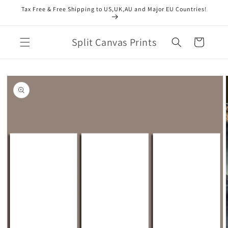
Direkt
Tax Free & Free Shipping to US,UK,AU and Major EU Countries!
zum
Inhalt
Split Canvas Prints
Warenkorb
duktinformationen
ingen