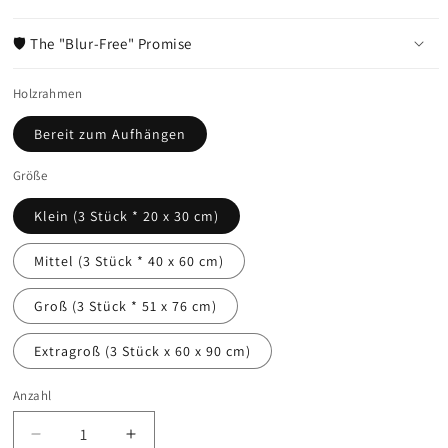
🛡️ The "Blur-Free" Promise
Holzrahmen
Bereit zum Aufhängen
Größe
Klein (3 Stück * 20 x 30 cm)
Mittel (3 Stück * 40 x 60 cm)
Groß (3 Stück * 51 x 76 cm)
Extragroß (3 Stück x 60 x 90 cm)
Anzahl
Anzahl
Verringere
Erhöhe