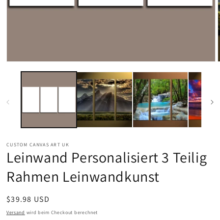
Medien
1
in
Modal
öffnen
CUSTOM CANVAS ART UK
Leinwand Personalisiert 3 Teilig
Rahmen Leinwandkunst
Normaler
$39.98 USD
Preis
Versand
wird beim Checkout berechnet