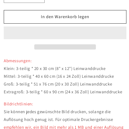
die
die
Menge
Menge
für
für
In den Warenkorb legen
Leinwand
Leinwand
Personalisiert
Personalisiert
3
3
Teilig
Teilig
Rahmen
Rahmen
Leinwandkunst
Leinwandkunst
Abmessungen:
Klein: 3-teilig * 20 x 30 cm (8" x 12")
Leinwanddrucke
Mittel: 3-teilig * 40 x 60 cm (16 x 24 Zoll)
Leinwanddrucke
Groß: 3-teilig * 51 x 76 cm (20 x 30 Zoll)
Leinwanddrucke
Extragroß: 3-teilig * 60 x 90 cm (24 x 36 Zoll)
Leinwanddrucke
Bildrichtlinien:
Sie können jedes gewünschte Bild drucken, solange die
Auflösung hoch genug ist. Für optimale Druckergebnisse
empfehlen wir, ein Bild mit mehr als 1 MB und einer Auflösung